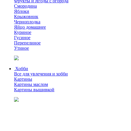
Фрукты и Ягоды с огорода
Смородина
Яблоки
Крыжовник
Черноплодка
Яйцо домашнее
Куриное
Гусиное
Перепелиное
Утиное
Хобби
Все для увлечения и хобби
Картины
Картины маслом
Картины вышивкой