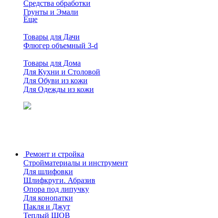
Средства обработки
Грунты и Эмали
Еще
Товары для Дачи
Флюгер объемный 3-d
Товары для Дома
Для Кухни и Столовой
Для Обуви из кожи
Для Одежды из кожи
Ремонт и стройка
Стройматериалы и инструмент
Для шлифовки
Шлифкруги. Абразив
Опора под липучку
Для конопатки
Пакля и Джут
Теплый ШОВ