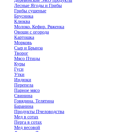
Деревенские ЭКО продукты
Лесные Ягоды и Грибы
Грибы сушеные
Брусника
Клюква
Молоко. Кефир. Ряженка
Овощи с огорода
Картошка
Морковь
Сыр и Брынза
Творог
Мясо Птицы
Куры
Гуси
Утки
Индюки
Перепела
Парное мясо
Свинина
Говядина. Телятина
Баранина
Продукты Пчеловодства
Мед в сотах
Перга в сотах
Мед весовой