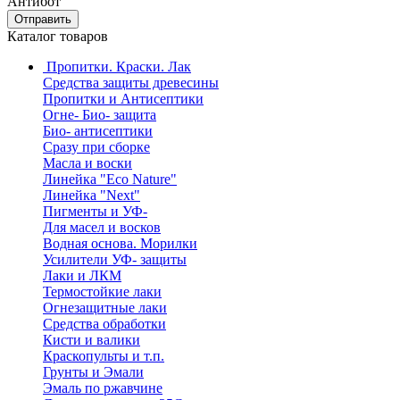
Антибот
Отправить
Каталог товаров
Пропитки. Краски. Лак
Средства защиты древесины
Пропитки и Антисептики
Огне- Био- защита
Био- антисептики
Сразу при сборке
Масла и воски
Линейка "Eco Nature"
Линейка "Next"
Пигменты и УФ-
Для масел и восков
Водная основа. Морилки
Усилители УФ- защиты
Лаки и ЛКМ
Термостойкие лаки
Огнезащитные лаки
Средства обработки
Кисти и валики
Краскопульты и т.п.
Грунты и Эмали
Эмаль по ржавчине