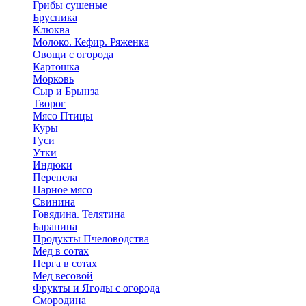
Грибы сушеные
Брусника
Клюква
Молоко. Кефир. Ряженка
Овощи с огорода
Картошка
Морковь
Сыр и Брынза
Творог
Мясо Птицы
Куры
Гуси
Утки
Индюки
Перепела
Парное мясо
Свинина
Говядина. Телятина
Баранина
Продукты Пчеловодства
Мед в сотах
Перга в сотах
Мед весовой
Фрукты и Ягоды с огорода
Смородина