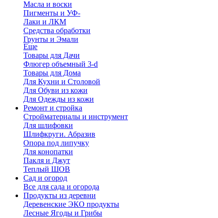
Масла и воски
Пигменты и УФ-
Лаки и ЛКМ
Средства обработки
Грунты и Эмали
Еще
Товары для Дачи
Флюгер объемный 3-d
Товары для Дома
Для Кухни и Столовой
Для Обуви из кожи
Для Одежды из кожи
Ремонт и стройка
Стройматериалы и инструмент
Для шлифовки
Шлифкруги. Абразив
Опора под липучку
Для конопатки
Пакля и Джут
Теплый ШОВ
Сад и огород
Все для сада и огорода
Продукты из деревни
Деревенские ЭКО продукты
Лесные Ягоды и Грибы