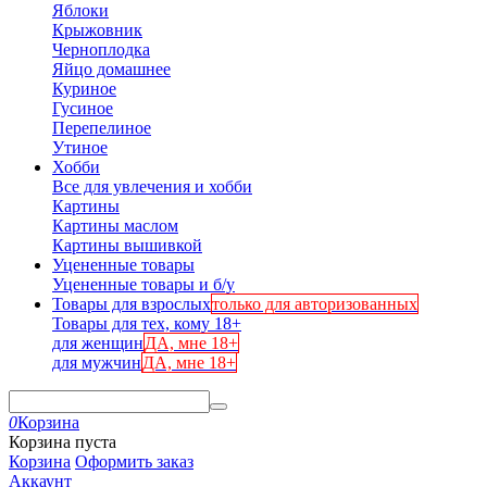
Яблоки
Крыжовник
Черноплодка
Яйцо домашнее
Куриное
Гусиное
Перепелиное
Утиное
Хобби
Все для увлечения и хобби
Картины
Картины маслом
Картины вышивкой
Уцененные товары
Уцененные товары и б/у
Товары для взрослых
только для авторизованных
Товары для тех, кому 18+
для женщин
ДА, мне 18+
для мужчин
ДА, мне 18+
0
Корзина
Корзина пуста
Корзина
Оформить заказ
Аккаунт