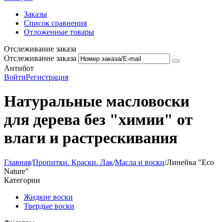
Заказы
Список сравнения
Отложенные товары
Отслеживание заказа
Отслеживание заказа
Антибот
Войти
Регистрация
Натуральные масловоски
для дерева без "химии" от
влаги и растрескивания
Главная
/
Пропитки. Краски. Лак
/
Масла и воски
/
Линейка "Eco
Nature"
Категории
Жидкие воски
Твердые воски