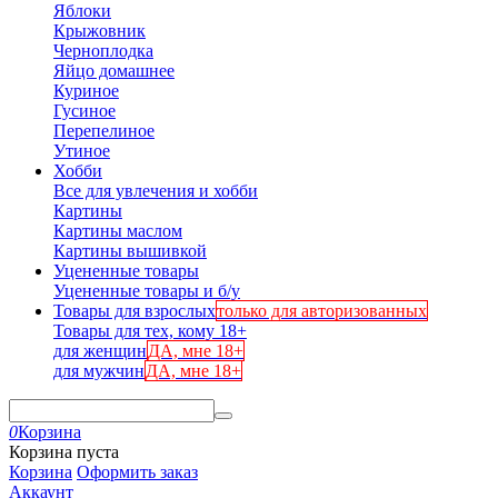
Яблоки
Крыжовник
Черноплодка
Яйцо домашнее
Куриное
Гусиное
Перепелиное
Утиное
Хобби
Все для увлечения и хобби
Картины
Картины маслом
Картины вышивкой
Уцененные товары
Уцененные товары и б/у
Товары для взрослых
только для авторизованных
Товары для тех, кому 18+
для женщин
ДА, мне 18+
для мужчин
ДА, мне 18+
0
Корзина
Корзина пуста
Корзина
Оформить заказ
Аккаунт