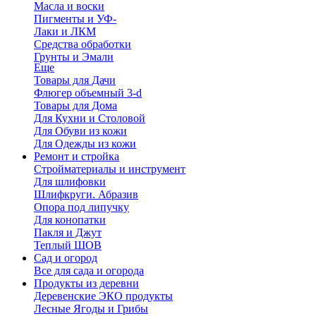
Масла и воски
Пигменты и УФ-
Лаки и ЛКМ
Средства обработки
Грунты и Эмали
Еще
Товары для Дачи
Флюгер объемный 3-d
Товары для Дома
Для Кухни и Столовой
Для Обуви из кожи
Для Одежды из кожи
Ремонт и стройка
Стройматериалы и инструмент
Для шлифовки
Шлифкруги. Абразив
Опора под липучку
Для конопатки
Пакля и Джут
Теплый ШОВ
Сад и огород
Все для сада и огорода
Продукты из деревни
Деревенские ЭКО продукты
Лесные Ягоды и Грибы