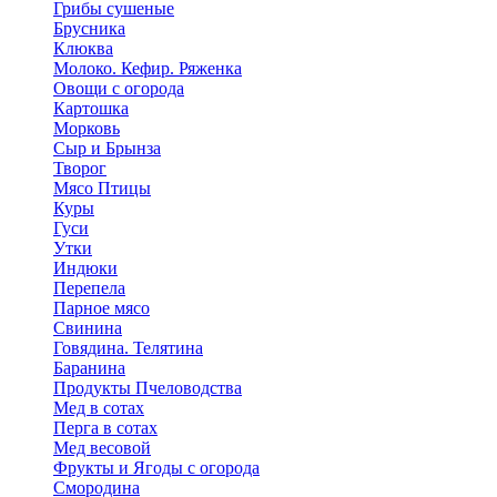
Грибы сушеные
Брусника
Клюква
Молоко. Кефир. Ряженка
Овощи с огорода
Картошка
Морковь
Сыр и Брынза
Творог
Мясо Птицы
Куры
Гуси
Утки
Индюки
Перепела
Парное мясо
Свинина
Говядина. Телятина
Баранина
Продукты Пчеловодства
Мед в сотах
Перга в сотах
Мед весовой
Фрукты и Ягоды с огорода
Смородина