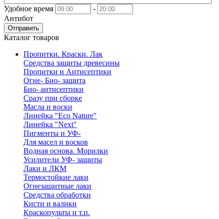
Удобное время
-
Антибот
Отправить
Каталог товаров
Пропитки. Краски. Лак
Средства защиты древесины
Пропитки и Антисептики
Огне- Био- защита
Био- антисептики
Сразу при сборке
Масла и воски
Линейка "Eco Nature"
Линейка "Next"
Пигменты и УФ-
Для масел и восков
Водная основа. Морилки
Усилители УФ- защиты
Лаки и ЛКМ
Термостойкие лаки
Огнезащитные лаки
Средства обработки
Кисти и валики
Краскопульты и т.п.