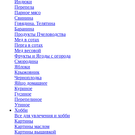
Индюки
Перепела
Парное мясо
Свинина
Говядина. Телятина
Баранина
Продукты Пчеловодства
Мед в сотах
Перга в сотах
Мед весовой
Фрукты и Ягоды с огорода
Смородина
Яблоки
Крыжовник
Черноплодка
Яйцо домашнее
Куриное
Гусиное
Перепелиное
Утиное
Хобби
Все для увлечения и хобби
Картины
Картины маслом
Картины вышивкой