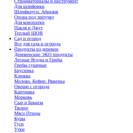
Стройматериалы и инструмент
Для шлифовки
Шлифкруги. Абразив
Опора под липучку
Для конопатки
Пакля и Джут
Теплый ШОВ
Сад и огород
Все для сада и огорода
Продукты из деревни
Деревенские ЭКО продукты
Лесные Ягоды и Грибы
Грибы сушеные
Брусника
Клюква
Молоко. Кефир. Ряженка
Овощи с огорода
Картошка
Морковь
Сыр и Брынза
Творог
Мясо Птицы
Куры
Гуси
Утки