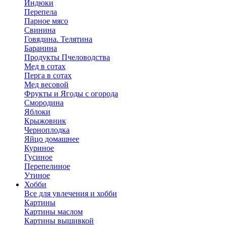
Индюки
Перепела
Парное мясо
Свинина
Говядина. Телятина
Баранина
Продукты Пчеловодства
Мед в сотах
Перга в сотах
Мед весовой
Фрукты и Ягоды с огорода
Смородина
Яблоки
Крыжовник
Черноплодка
Яйцо домашнее
Куриное
Гусиное
Перепелиное
Утиное
Хобби
Все для увлечения и хобби
Картины
Картины маслом
Картины вышивкой