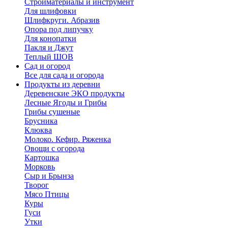
Стройматериалы и инструмент
Для шлифовки
Шлифкруги. Абразив
Опора под липучку
Для конопатки
Пакля и Джут
Теплый ШОВ
Сад и огород
Все для сада и огорода
Продукты из деревни
Деревенские ЭКО продукты
Лесные Ягоды и Грибы
Грибы сушеные
Брусника
Клюква
Молоко. Кефир. Ряженка
Овощи с огорода
Картошка
Морковь
Сыр и Брынза
Творог
Мясо Птицы
Куры
Гуси
Утки