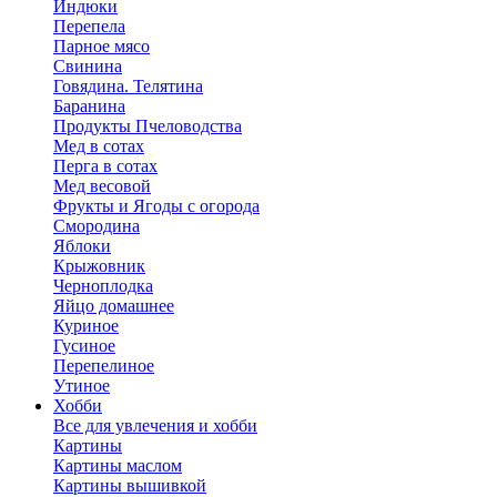
Индюки
Перепела
Парное мясо
Свинина
Говядина. Телятина
Баранина
Продукты Пчеловодства
Мед в сотах
Перга в сотах
Мед весовой
Фрукты и Ягоды с огорода
Смородина
Яблоки
Крыжовник
Черноплодка
Яйцо домашнее
Куриное
Гусиное
Перепелиное
Утиное
Хобби
Все для увлечения и хобби
Картины
Картины маслом
Картины вышивкой