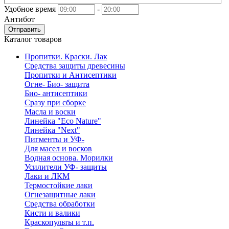
Удобное время
-
Антибот
Отправить
Каталог товаров
Пропитки. Краски. Лак
Средства защиты древесины
Пропитки и Антисептики
Огне- Био- защита
Био- антисептики
Сразу при сборке
Масла и воски
Линейка "Eco Nature"
Линейка "Next"
Пигменты и УФ-
Для масел и восков
Водная основа. Морилки
Усилители УФ- защиты
Лаки и ЛКМ
Термостойкие лаки
Огнезащитные лаки
Средства обработки
Кисти и валики
Краскопульты и т.п.