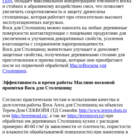
Голд
, обладает максимальной концентрацией пчелиного воска
и стойких к абразивному воздействию смол, что позволяет
увеличить сопротивляемость и защиту древесины
столешницы, которая работает при относительно высоких
эксплуатационных нагрузках.
Воск для Столешниц можно наносить на любые деревянные
поверхности контактирующие с пищевыми продуктами для
увеличения и улучшения декоративных свойств, усиления
влагозащиты с сохранением паропроницаемости.
Воск для Столешниц значительно улучшает и дополняет
защитные свойства, полученные деревянными столами для
приготовления и приема пищи, которые они приобретают
после их первичной обработкой
МаслоВоском для
Столешниц
.
Эффективность и время работы Масляно восковой
пропитки Воск для Столешниц:
Согласно практическим тестам и испытаниям качества и
долголетия работы Воск Анта для Столешниц на объектах
Терем-Дом СЕКВОЙЯ (ТД Секвойя:
http://www.terem-dom.ru
или
http://teremgrad.ru/
, а так же
https://teremsvet.ru
) при
обработки им деревянных Столешниц кухни с расходом
примерно 40-60 г/м² (в зависимости от плотности, пористости
и влажности обрабатываемой поверхности) при нанесении в