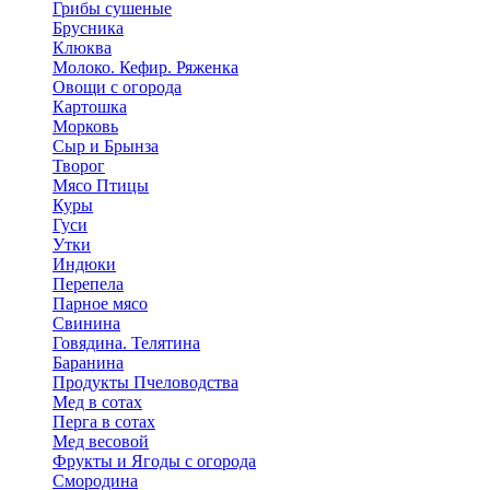
Грибы сушеные
Брусника
Клюква
Молоко. Кефир. Ряженка
Овощи с огорода
Картошка
Морковь
Сыр и Брынза
Творог
Мясо Птицы
Куры
Гуси
Утки
Индюки
Перепела
Парное мясо
Свинина
Говядина. Телятина
Баранина
Продукты Пчеловодства
Мед в сотах
Перга в сотах
Мед весовой
Фрукты и Ягоды с огорода
Смородина