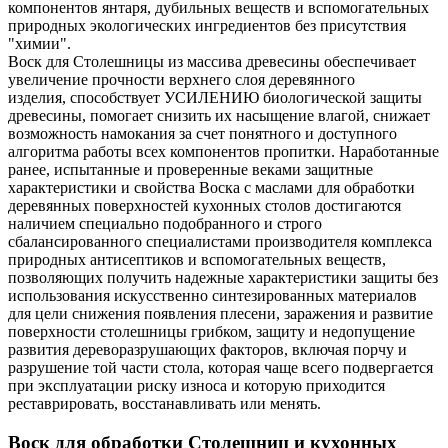
компонентов янтаря, дубильных веществ и вспомогательных
природных экологических ингредиентов без присутствия
"химии".
Воск для Столешницы из массива древесины обеспечивает
увеличение прочности верхнего слоя деревянного
изделия, способствует УСИЛЕНИЮ биологической защиты
древесины, помогает снизить их насыщение влагой, снижает
возможность намокания за счет понятного и доступного
алгоритма работы всех компонентов пропитки. Наработанные
ранее, испытанные и проверенные веками защитные
характеристики и свойства Воска с маслами для обработки
деревянных поверхностей кухонных столов достигаются
наличием специально подобранного и строго
сбалансированного специалистами производителя комплекса
природных антисептиков и вспомогательных веществ,
позволяющих получить надежные характеристики защиты без
использования искусственно синтезированных материалов
для цели снижения появления плесени, заражения и развитие
поверхности столешницы грибком, защиту и недопущение
развития дереворазрушающих факторов, включая порчу и
разрушение той части стола, которая чаще всего подвергается
при эксплуатации риску износа и которую приходится
реставрировать, восстанавливать или менять.
Воск для обработки Столешниц и кухонных