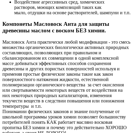
Воздействие агрессивных сред, химических
растворов, моющих композиций таких как
мыло, отдушки на основе растворителей, шампуни и т.п.
Компонеты Масловоск Анта для защиты
древесины маслом с воском БЕЗ химии.
Масловоск Анта практически любой модификации - это смесь
множества органических биологически активных природных
составляющих, позволяющих при правильном и
сбалансированном их совмещении в одной комплексной
массе добиваться эффективных способов сохранения
древесины и других пористых поверхностей используя и
применяя простые физические законы такие как закон
поверхностного натяжения жидкости, естественной
полимеризации органического вещества за счет окисления
или свертываемости некоторых веществ от воздействия на
них некоторых природных катализаторов, изменения
текучести веществ в следствии повышения или понижения
температуры и т.п.
Понимании физических законов и знание полученные от
школьной программы уроков химии позволяет большинству
потребителей понять КАК работает масляно восковая
пропитка БЕЗ химии и почему это действительно ХОРОШО
работает, а стоит НЕ ДОРОГО!