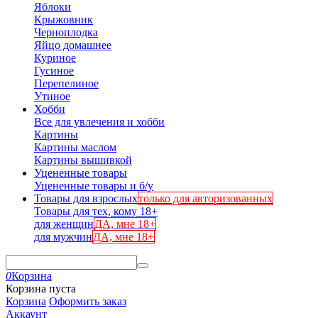
Яблоки
Крыжовник
Черноплодка
Яйцо домашнее
Куриное
Гусиное
Перепелиное
Утиное
Хобби
Все для увлечения и хобби
Картины
Картины маслом
Картины вышивкой
Уцененные товары
Уцененные товары и б/у
Товары для взрослых
только для авторизованных
Товары для тех, кому 18+
для женщин
ДА, мне 18+
для мужчин
ДА, мне 18+
0
Корзина
Корзина пуста
Корзина
Оформить заказ
Аккаунт