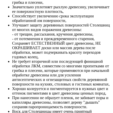
грибка и плесени,
Значительно уплотняет рыхлую древесину, увеличивает
ее поверхностную плотность,
Способствует увеличению срока эксплуатации
обработанной им поверхности,
Улучшает защиту деревянных поверхностей Столешниц
от многих видов поражения древесины:
- от трещин, рассыхания, кручения древесины,
- от потемнения и преждевременного старения,
Сохраняет ЕСТЕСТВЕННЫЙ цвет древесины, НЕ
ОКРАШИВАЕТ доски или массив дерева после
обработки, может подчеркивать красоту переходов
годовых колец,
Не требует вторичной или последующей финишной
обработки ЛКМ, совместим со многими пропитками от
грибка и плесени, которые применяются при начальной
обработке древесины или для усиления
антисептических и огнезащитных свойств деревянной
поверхности на кухнях, столовых и гостиных комнатах,
Хорошо колеруется и пигментируется в нужных цвет и
оттенок пигментами в цвет древесины ценных пород,
При нанесении не образует пленок, не забивает поры и
капилляры древесины, позволяет дереву "дышать"
сохраняя паропроницаемость поверхности.
Воск для Столешницы имеет очень приятный