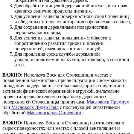
покрытием из натурального дерева,
Для обработки пищевой деревянной посуды, в которая
хранятся сыпучие продукты питания,
Для усиления защиты поверхностного слоя Столешниц
и обеденных столов от истирания и физического износа,
Для сохранения деревянными поверхностями
первоначального вида,
Для усиления защиты, повышения стойкости к
сопротивлению развития грибка и плесени
поверхностей, имеющих контакт с пищей,
Для продления срока службы деревянной
утвари, используемой на кухни, в столовой, в гостиной
и т.п.
ВАЖНО:
Используя Воск для Столешниц в местах с
повышенной влажностью, при эксплуатации с возможность
попадания на деревянные столы влаги, при эксплуатации с
активной физической абразивной нагрузкой, желательно
провести предварительную обработку деревянных
поверхностей Столешницы пропитками
Масловоск Премиум
или
Масловоск Лидер Голд
с последующей обязательной
обработкой
Масловоск для Столешниц
.
ВАЖНО:
Применяя Воск для Столешниц на относительно
сырых поверхностях или местах с плохой вентиляцией и
относительно высокой влажностью, при эксплуатации столов