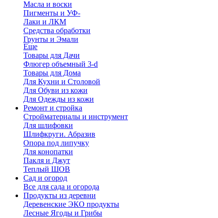
Масла и воски
Пигменты и УФ-
Лаки и ЛКМ
Средства обработки
Грунты и Эмали
Еще
Товары для Дачи
Флюгер объемный 3-d
Товары для Дома
Для Кухни и Столовой
Для Обуви из кожи
Для Одежды из кожи
Ремонт и стройка
Стройматериалы и инструмент
Для шлифовки
Шлифкруги. Абразив
Опора под липучку
Для конопатки
Пакля и Джут
Теплый ШОВ
Сад и огород
Все для сада и огорода
Продукты из деревни
Деревенские ЭКО продукты
Лесные Ягоды и Грибы