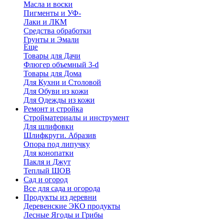
Масла и воски
Пигменты и УФ-
Лаки и ЛКМ
Средства обработки
Грунты и Эмали
Еще
Товары для Дачи
Флюгер объемный 3-d
Товары для Дома
Для Кухни и Столовой
Для Обуви из кожи
Для Одежды из кожи
Ремонт и стройка
Стройматериалы и инструмент
Для шлифовки
Шлифкруги. Абразив
Опора под липучку
Для конопатки
Пакля и Джут
Теплый ШОВ
Сад и огород
Все для сада и огорода
Продукты из деревни
Деревенские ЭКО продукты
Лесные Ягоды и Грибы