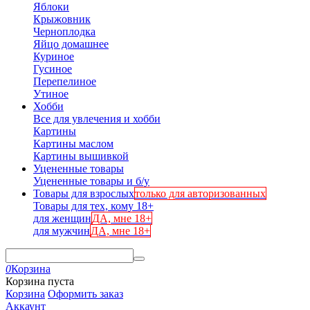
Яблоки
Крыжовник
Черноплодка
Яйцо домашнее
Куриное
Гусиное
Перепелиное
Утиное
Хобби
Все для увлечения и хобби
Картины
Картины маслом
Картины вышивкой
Уцененные товары
Уцененные товары и б/у
Товары для взрослых
только для авторизованных
Товары для тех, кому 18+
для женщин
ДА, мне 18+
для мужчин
ДА, мне 18+
0
Корзина
Корзина пуста
Корзина
Оформить заказ
Аккаунт