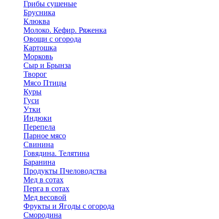
Грибы сушеные
Брусника
Клюква
Молоко. Кефир. Ряженка
Овощи с огорода
Картошка
Морковь
Сыр и Брынза
Творог
Мясо Птицы
Куры
Гуси
Утки
Индюки
Перепела
Парное мясо
Свинина
Говядина. Телятина
Баранина
Продукты Пчеловодства
Мед в сотах
Перга в сотах
Мед весовой
Фрукты и Ягоды с огорода
Смородина