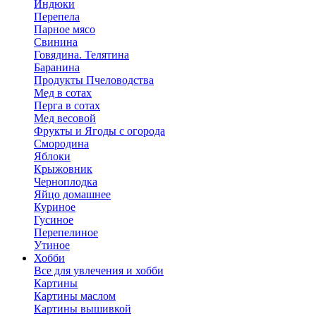
Индюки
Перепела
Парное мясо
Свинина
Говядина. Телятина
Баранина
Продукты Пчеловодства
Мед в сотах
Перга в сотах
Мед весовой
Фрукты и Ягоды с огорода
Смородина
Яблоки
Крыжовник
Черноплодка
Яйцо домашнее
Куриное
Гусиное
Перепелиное
Утиное
Хобби
Все для увлечения и хобби
Картины
Картины маслом
Картины вышивкой