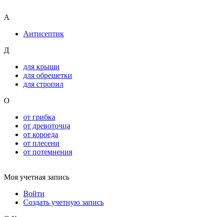
А
Антисептик
Д
для крыши
для обрешетки
для стропил
О
от грибка
от древоточца
от короеда
от плесени
от потемнения
Моя учетная запись
Войти
Создать учетную запись