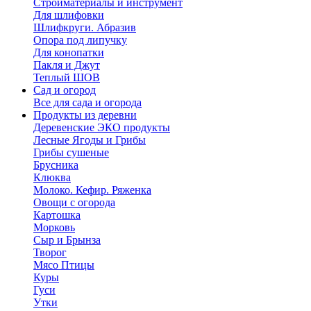
Стройматериалы и инструмент
Для шлифовки
Шлифкруги. Абразив
Опора под липучку
Для конопатки
Пакля и Джут
Теплый ШОВ
Сад и огород
Все для сада и огорода
Продукты из деревни
Деревенские ЭКО продукты
Лесные Ягоды и Грибы
Грибы сушеные
Брусника
Клюква
Молоко. Кефир. Ряженка
Овощи с огорода
Картошка
Морковь
Сыр и Брынза
Творог
Мясо Птицы
Куры
Гуси
Утки