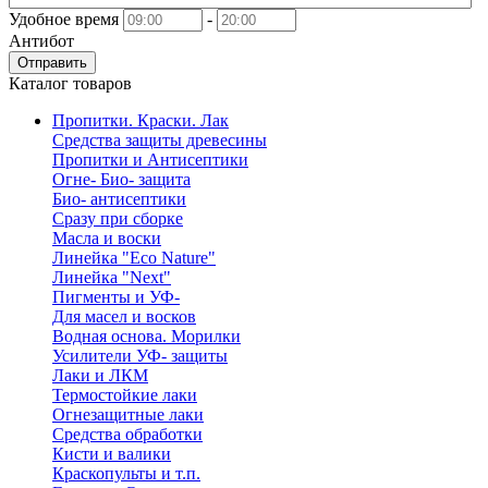
Удобное время
-
Антибот
Отправить
Каталог товаров
Пропитки. Краски. Лак
Средства защиты древесины
Пропитки и Антисептики
Огне- Био- защита
Био- антисептики
Сразу при сборке
Масла и воски
Линейка "Eco Nature"
Линейка "Next"
Пигменты и УФ-
Для масел и восков
Водная основа. Морилки
Усилители УФ- защиты
Лаки и ЛКМ
Термостойкие лаки
Огнезащитные лаки
Средства обработки
Кисти и валики
Краскопульты и т.п.