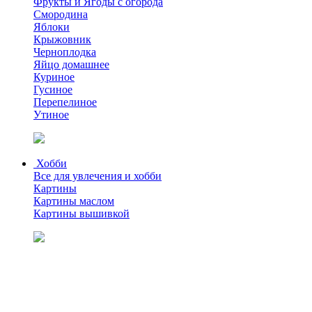
Фрукты и Ягоды с огорода
Смородина
Яблоки
Крыжовник
Черноплодка
Яйцо домашнее
Куриное
Гусиное
Перепелиное
Утиное
Хобби
Все для увлечения и хобби
Картины
Картины маслом
Картины вышивкой