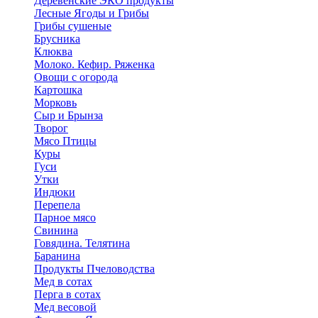
Деревенские ЭКО продукты
Лесные Ягоды и Грибы
Грибы сушеные
Брусника
Клюква
Молоко. Кефир. Ряженка
Овощи с огорода
Картошка
Морковь
Сыр и Брынза
Творог
Мясо Птицы
Куры
Гуси
Утки
Индюки
Перепела
Парное мясо
Свинина
Говядина. Телятина
Баранина
Продукты Пчеловодства
Мед в сотах
Перга в сотах
Мед весовой