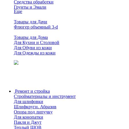
Средства обработки
Грунты и Эмали
Еще
Товары для Дачи
Флюгер объемный 3-d
Товары для Дома
Для Кухни и Столовой
Для Обуви из кожи
Для Одежды из кожи
Ремонт и стройка
Стройматериалы и инструмент
Для шлифовки
Шлифкруги. Абразив
Опора под липучку
Для конопатки
Пакля и Джут
Теплый ШОВ