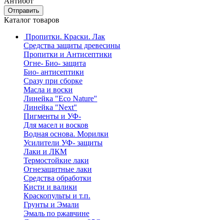
Антибот
Отправить
Каталог товаров
Пропитки. Краски. Лак
Средства защиты древесины
Пропитки и Антисептики
Огне- Био- защита
Био- антисептики
Сразу при сборке
Масла и воски
Линейка "Eco Nature"
Линейка "Next"
Пигменты и УФ-
Для масел и восков
Водная основа. Морилки
Усилители УФ- защиты
Лаки и ЛКМ
Термостойкие лаки
Огнезащитные лаки
Средства обработки
Кисти и валики
Краскопульты и т.п.
Грунты и Эмали
Эмаль по ржавчине