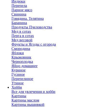
Индюки
Перепела
Парное мясо
Свинина
Говядина. Телятина
Баранина
Продукты Пчеловодства
Мед в сотах
Перга в сотах
Мед весовой
Фрукты и Ягоды с огорода
Смородина
Яблоки
Крыжовник
Черноплодка
Яйцо домашнее
Куриное
Гусиное
Перепелиное
Утиное
Хобби
Все для увлечения и хобби
Картины
Картины маслом
Картины вышивкой