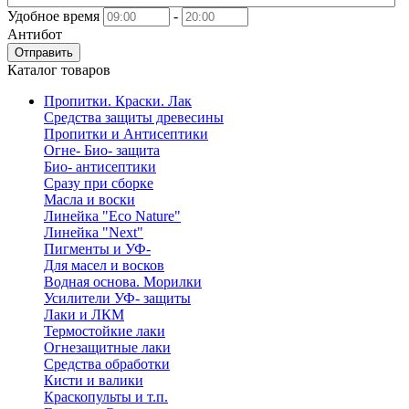
Удобное время
-
Антибот
Отправить
Каталог товаров
Пропитки. Краски. Лак
Средства защиты древесины
Пропитки и Антисептики
Огне- Био- защита
Био- антисептики
Сразу при сборке
Масла и воски
Линейка "Eco Nature"
Линейка "Next"
Пигменты и УФ-
Для масел и восков
Водная основа. Морилки
Усилители УФ- защиты
Лаки и ЛКМ
Термостойкие лаки
Огнезащитные лаки
Средства обработки
Кисти и валики
Краскопульты и т.п.